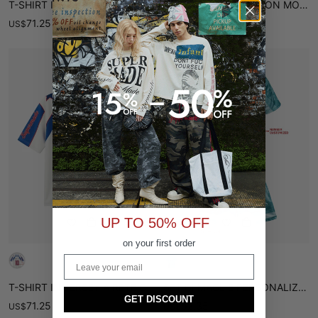
T-SHIRT IN JERSEY CON INSERTI A CONTRASTO E STAMPA NUMERICA IN RETE.
T-SHIRT IN JERSEY CON MOTIVO BAROCCO RETRÒ
71.25
54.86
US
$
US
$
UP TO 50% OFF
on your first order
Email
T-SHIRT IN JERSEY A RETE CON STAMPA A STELLE A BLOCCHI DI COLORE
SET DI MAGLIE PERSONALIZZATE RETRÒ PER LA COPPA DEL MONDO - 2627
GET DISCOUNT
71.25
62.35
US
$
US
$