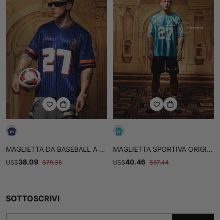
MAGLIETTA DA BASEBALL A RIGHE ORIGINALE - 2394
MAGLIETTA SPORTIVA ORIGINALE
38.09
40.46
US
$
$
79.35
US
$
$
67.44
SOTTOSCRIVI