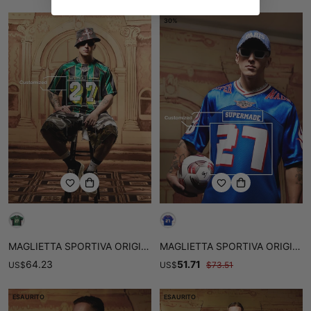
30%
MAGLIETTA SPORTIVA ORIGINALE RETRÒ A RIGHE CON CUCITURE - 2422
MAGLIETTA SPORTIVA ORIGINALE CON COLORI A CONTRASTO
64.23
51.71
US
$
US
$
$
73.51
ESAURITO
ESAURITO