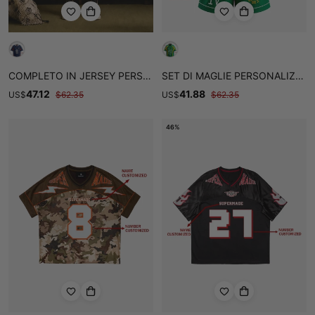
COMPLETO IN JERSEY PERSONALIZZATO CON STAMPA A GIGLIO IN STILE FRANCESE - 2623
SET DI MAGLIE PERSONALIZZATE "SAVIOR" DEL BRASILE, CON BLOCCHI DI COLORE - 2622
47.12
41.88
US
$
$
62.35
US
$
$
62.35
46%