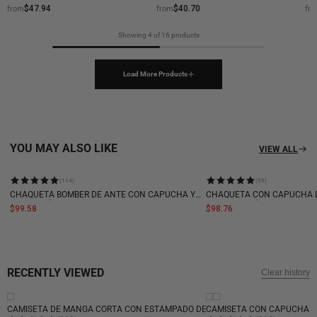
DOS PIEZAS.
$47.94
$40.70
from
from
fr
Showing
4
of
16
products
Load More Products
YOU MAY ALSO LIKE
VIEW ALL
(114)
(59)
CHAQUETA BOMBER DE ANTE CON CAPUCHA Y
CHAQUETA CON CAPUCHA 
CLIP METÁLICO ESTILO STREETWEAR - 2597
Y PELO SINTÉTICO - 2265
$99.58
$98.76
RECENTLY VIEWED
Clear history
NEW
NEW
CAMISETA DE MANGA CORTA CON ESTAMPADO DE CAMUFLAJE DESGASTADO Y 
CAMISETA CON CAPUCHA Y