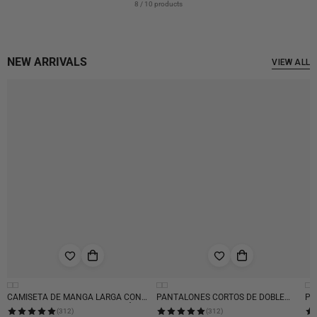
8 / 10 products
NEW ARRIVALS
VIEW ALL
CAMISETA DE MANGA LARGA CON
PANTALONES CORTOS DE DOBLE
PA
EFECTO DESGASTADO, IMITACIÓN DE
CINTURA CON BORDADO DE LOGO
CR
(312)
(312)