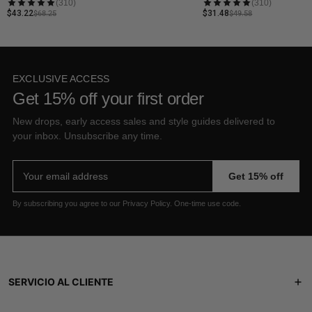
(310)
(310)
$43.22
$31.48
$68.25
$49.58
EXCLUSIVE ACCESS
Get 15% off your first order
New drops, early access sales and style guides delivered to
your inbox. Unsubscribe any time.
Email address
Get 15% off
By subscribing you agree to our Privacy Policy. One-time use code.
SERVICIO AL CLIENTE
Orden de pista