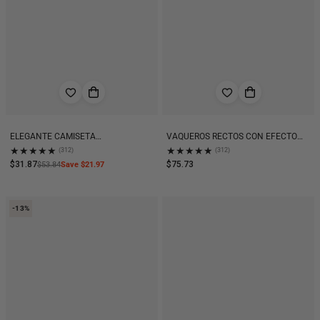
ELEGANTE CAMISETA
VAQUEROS RECTOS CON EFECTO
EXTRAGRANDE ADORNADA CON
DEGRADADO Y SALPICADURAS DE
★
★
★
★
★
★
★
★
★
★
(312)
(312)
PERLAS
TINTA
$31.87
$75.73
$53.84
Save $21.97
-13%