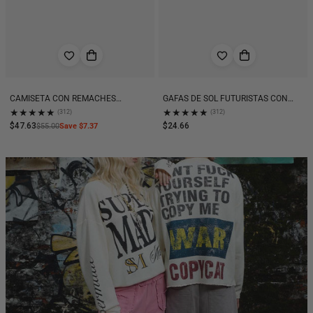
CAMISETA CON REMACHES
GAFAS DE SOL FUTURISTAS CON
BORDADOS Y PARCHE MOOD DE
MONTURA ONDULADA
★
★
★
★
★
★
★
★
★
★
(312)
(312)
ESTILO RETRO URBANO - 2440
$47.63
$24.66
$55.00
Save $7.37